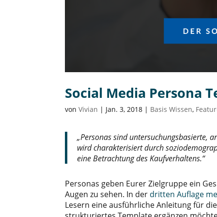
Social Media Persona 
von
Vivian
|
Jan. 3, 2018
|
Basis Wissen
,
Featu
„Personas sind untersuchungsbasierte, a
wird charakterisiert durch soziodemogra
eine Betrachtung des Kaufverhaltens.“
Personas geben Eurer Zielgruppe ein Ges
Augen zu sehen. In der
dritten Auflage m
Lesern eine ausführliche Anleitung für die
strukturiertes Template ergänzen möchte,