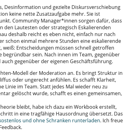
s, Desinformation und gezielte Diskursverschiebung
on keine nette Zusatzaufgabe mehr. Sie ist
Punkt. Community Manager*innen sorgen dafür, dass
n den Lautesten oder strategisch Eskalierenden
 deshalb reicht es eben nicht, einfach nur nach
er schon einmal mehrere Stunden eine eskalierende
, weiß: Entscheidungen müssen schnell getroffen
ie begründbar sein. Nach innen im Team, gegenüber
auch gegenüber der eigenen Geschäftsführung.
chten-Modell der Moderation an. Es bringt Struktur in
diffus oder ungerecht anfühlen. Es schafft Klarheit,
 Linie im Team. Statt jedes Mal wieder neu zu
tar gelöscht wurde, schafft es einen gemeinsamen,
heorie bleibt, habe ich dazu ein Workbook erstellt,
Schritt in eine tragfähige Hausordnung übersetzt. Das
 kostenlos und ohne Schranken runterladen
. Ich freue
 Feedback.