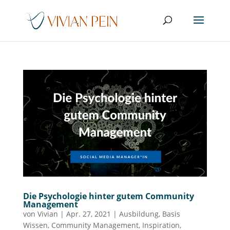
Die Psychologie hinter gutem Community
Management
von
Vivian
|
Apr. 27, 2021
|
Ausbildung
,
Basis
Wissen
,
Community Management
,
Inspiration
,