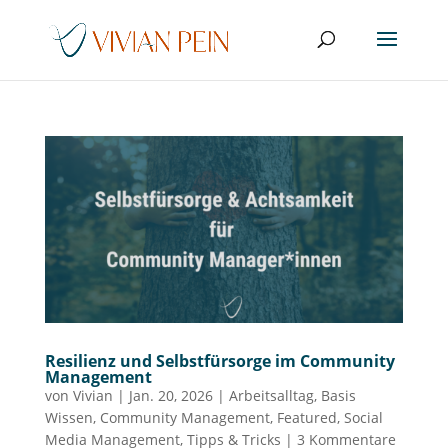
Resilienz und Selbstfürsorge im Community
Management
von
Vivian
|
Jan. 20, 2026
|
Arbeitsalltag
,
Basis
Wissen
,
Community Management
,
Featured
,
Social
Media Management
,
Tipps & Tricks
|
3 Kommentare