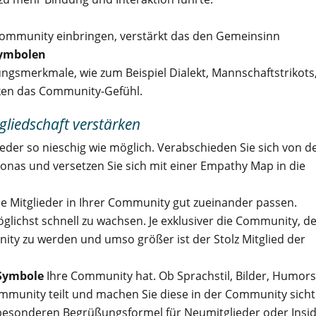
ommunity einbringen, verstärkt das den Gemeinsinn
Symbolen
gsmerkmale, wie zum Beispiel Dialekt, Mannschaftstrikots
ken das Community-Gefühl.
tgliedschaft verstärken
ieder so nieschig wie möglich. Verabschieden Sie sich von 
sonas und versetzen Sie sich mit einer Empathy Map in die
 die Mitglieder in Ihrer Community gut zueinander passen.
öglichst schnell zu wachsen. Je exklusiver die Community, d
ity zu werden und umso größer ist der Stolz Mitglied der
Symbole
Ihre Community hat. Ob Sprachstil, Bilder, Humorst
mmunity teilt und machen Sie diese in der Community sicht
 besonderen Begrüßungsformel für Neumitglieder oder Insid