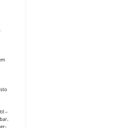
,
dem
esto
il –
bar.
er-