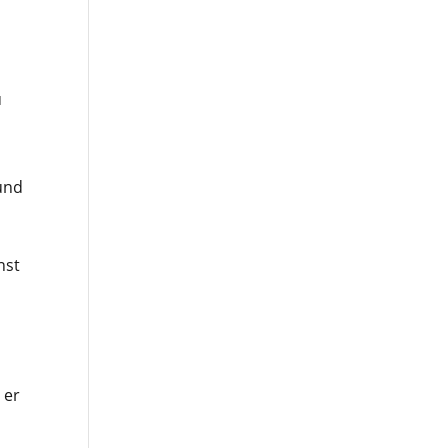
u
und
nst
 er