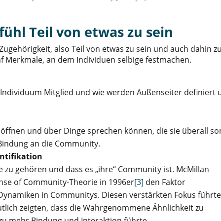
fühl Teil von etwas zu sein
Zugehörigkeit, also Teil von etwas zu sein und auch dahin z
nf Merkmale, an dem Individuen selbige festmachen.
Individuum Mitglied und wie werden Außenseiter definiert 
öffnen und über Dinge sprechen können, die sie überall so
 Bindung an die Community.
ntifikation
e zu gehören und dass es „ihre“ Community ist. McMillan
Sense of Community-Theorie in 1996er
[3]
den Faktor
n Dynamiken in Communitys. Diesen verstärkten Fokus führte
eutlich zeigten, dass die Wahrgenommene Ähnlichkeit zu
u mehr Bindung und Interaktion führte.