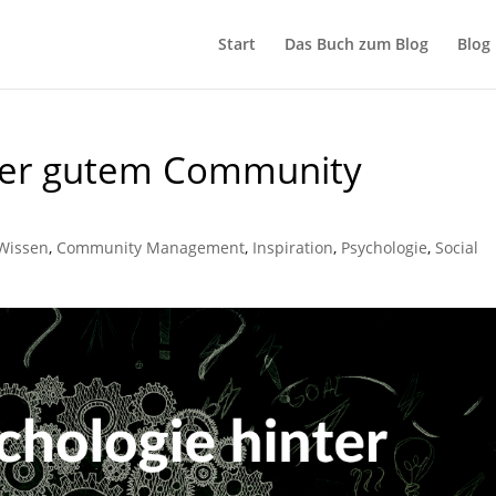
Start
Das Buch zum Blog
Blog
nter gutem Community
 Wissen
,
Community Management
,
Inspiration
,
Psychologie
,
Social