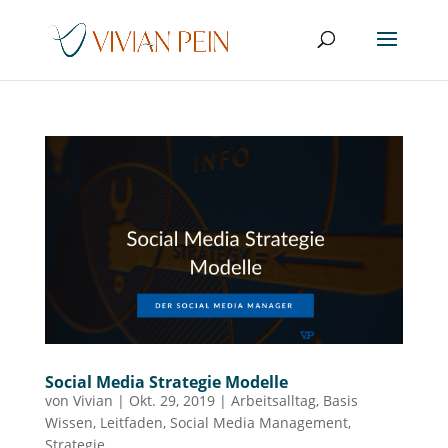
Social Media Strategie Modelle
von
Vivian
|
Okt. 29, 2019
|
Arbeitsalltag
,
Basis
Wissen
,
Leitfaden
,
Social Media Management
,
Strategie