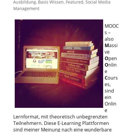
Ausbildung
,
Basis Wissen
,
Featured
,
Social Media
Management
MOOC
s –
also
M
assi
ve
O
pen
O
nlin
e
C
ours
es,
sind
ein
Onlin
e
Lernformat, mit theoretisch unbegrenzten
Teilnehmern. Diese E-Learning Plattformen
sind meiner Meinung nach eine wunderbare