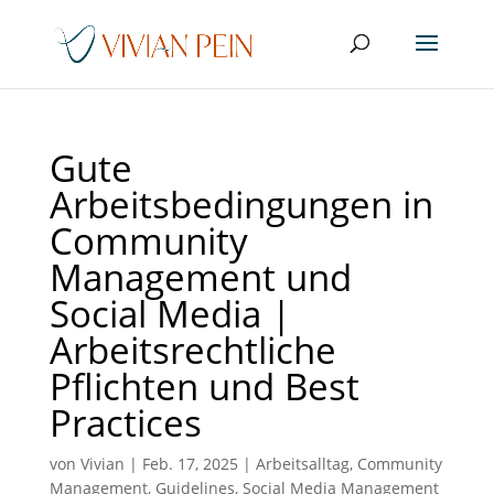
Gute
Arbeitsbedingungen in
Community
Management und
Social Media |
Arbeitsrechtliche
Pflichten und Best
Practices
von
Vivian
|
Feb. 17, 2025
|
Arbeitsalltag
,
Community
Management
,
Guidelines
,
Social Media Management