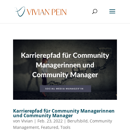
Karrierepfad für Community Managerinnen
und Community Manager
von
Vivian
|
Feb. 23, 2022
|
Berufsbild
,
Community
Management
,
Featured
,
Tools