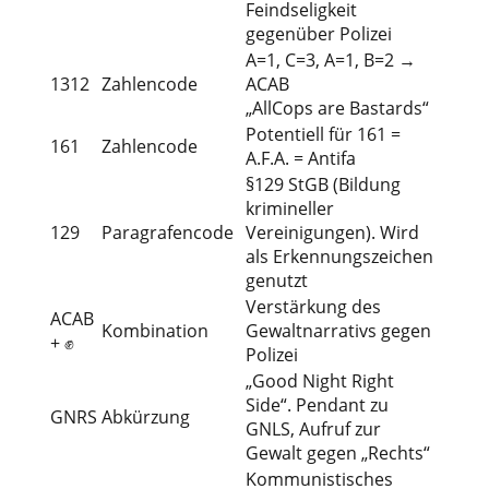
Feindseligkeit
gegenüber Polizei
A=1, C=3, A=1, B=2 →
1312
Zahlencode
ACAB
„AllCops are Bastards“
Potentiell für 161 =
161
Zahlencode
A.F.A. = Antifa
§129 StGB (Bildung
krimineller
129
Paragrafencode
Vereinigungen). Wird
als Erkennungszeichen
genutzt
Verstärkung des
ACAB
Kombination
Gewaltnarrativs gegen
+ ✊
Polizei
„Good Night Right
Side“. Pendant zu
GNRS
Abkürzung
GNLS, Aufruf zur
Gewalt gegen „Rechts“
Kommunistisches