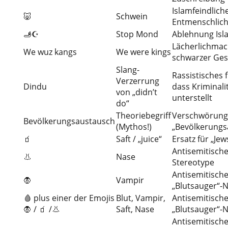
Islamfeindlich
🐷
Schwein
Entmenschlic
🫸☪
Stop Mond
Ablehnung Isl
Lächerlichma
We wuz kangs
We were kings
schwarzer Ges
Slang-
Rassistisches 
Verzerrung
Dindu
dass Kriminali
von „didn’t
unterstellt
do“
Theoriebegriff
Verschwörun
Bevölkerungsaustausch
(Mythos!)
„Bevölkerungs
🧃
Saft / „juice“
Ersatz für „Jew
Antisemitisch
👃
Nase
Stereotype
Antisemitisch
🧛
Vampir
„Blutsauger“-N
🩸 plus einer der Emojis
Blut, Vampir,
Antisemitisch
🧛 / 🧃 /👃
Saft, Nase
„Blutsauger“-N
Antisemitisch