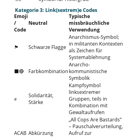
Kategorie 3: Link(sextrem)e Codes
Emoji
Typische
/
Neutral
missbräuchliche
Code
Verwendung
Anarchismus-Symbol;
in militanten Kontexten
🏴
Schwarze Flagge
als Zeichen für
Systemablehnung
Anarcho-
⬛🔴
Farbkombination
kommunistische
Symbolik
Kampfsymbol
linksextremer
Solidarität,
✊
Gruppen, teils in
Stärke
Kombination mit
Gewaltaufrufen
„All Cops Are Bastards“
– Pauschalverurteilung,
ACAB
Abkürzung
Aufruf zur