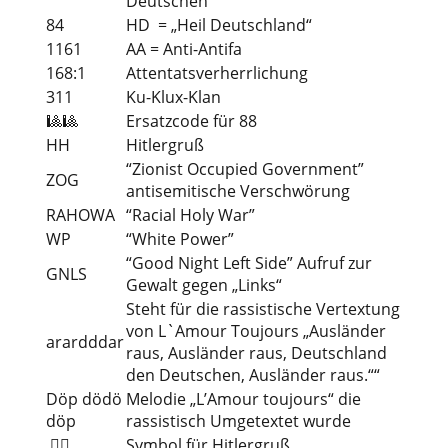
Deutschen“
84
HD = „Heil Deutschland“
1161
AA = Anti-Antifa
168:1
Attentatsverherrlichung
311
Ku-Klux-Klan
🎱🎱
Ersatzcode für 88
HH
Hitlergruß
“Zionist Occupied Government”
ZOG
antisemitische Verschwörung
RAHOWA
“Racial Holy War”
WP
“White Power”
“Good Night Left Side” Aufruf zur
GNLS
Gewalt gegen „Links“
Steht für die rassistische Vertextung
von L`Amour Toujours „Ausländer
arardddar
raus, Ausländer raus, Deutschland
den Deutschen, Ausländer raus.““
Döp dödö
Melodie „L’Amour toujours“ die
döp
rassistisch Umgetextet wurde
🙋‍♂️
Symbol für Hitlergruß