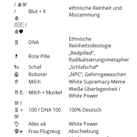
/ 🩸💯
ethnische Reinheit und
/
Blut + X
Abstammung
🩸
🇩🇪 /
🩸🛡️
Ethnische
🧬
DNA
Reinheitsideologie
„Redpilled“,
💊
Rote Pille
Radikalisierungsmetapher
🐑
Schaf
„Schlafschaf“
🤖
Roboter
„NPC“, Gehirngewaschen
🥛
Milch
White Supremacy-Meme
Weiße Überlegenheit /
🥛💪
Milch + Muskel
White Power
💯 /
🧬 +
100 / DNA 100
100% Deutsch
💯
👌
Alles ok
White Power
🧕✈️
Frau Flugzeug
Abschiebung