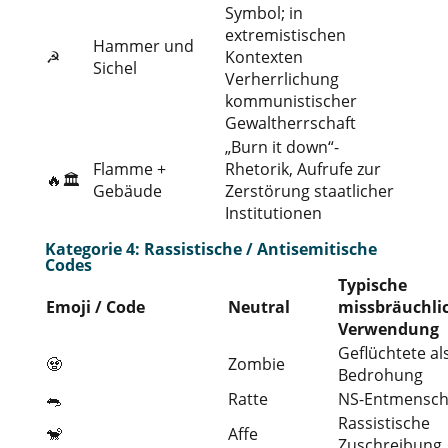
Symbol; in
extremistischen
Hammer und
☭
Kontexten
Sichel
Verherrlichung
kommunistischer
Gewaltherrschaft
„Burn it down“-
Flamme +
Rhetorik, Aufrufe zur
🔥🏛️
Gebäude
Zerstörung staatlicher
Institutionen
Kategorie 4: Rassistische / Antisemitische
Codes
Typische
Emoji / Code
Neutral
missbräuchli
Verwendung
Geflüchtete al
🧟
Zombie
Bedrohung
🐀
Ratte
NS-Entmensch
Rassistische
🐒
Affe
Zuschreibung