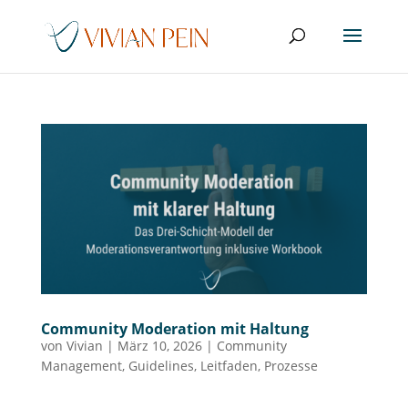
Community Moderation mit Haltung
von
Vivian
|
März 10, 2026
|
Community
Management
,
Guidelines
,
Leitfaden
,
Prozesse