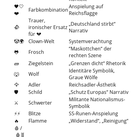
🖤🤍
Anspielung auf
Farbkombination
❤️
Reichsflagge
Trauer,
„Deutschland stirbt“
🥀
ironischer Ersatz
Narrativ
für 💔
🤡🌍
Clown-Welt
Systemverachtung
“Maskottchen“ der
🐸
Frosch
rechten Szene
🧱
Ziegelstein
„Grenzen dicht“ Rhetorik
Identitäre Symbolik,
🐺
Wolf
Graue Wölfe
🦅
Adler
Reichsadler-Ästhetik
🛡️
Schild
„Schutz Europas“ Narrativ
Militante Nationalismus-
⚔️
Schwerter
Symbolik
⚡⚡
Blitze
SS-Runen-Anspielung
🔥
Flamme
„Widerstand“, „Reinigung“
🩸 /
🩸🧬