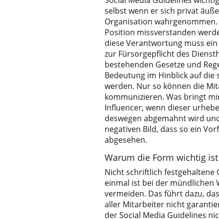
Social Media Guidelines wichti
selbst wenn er sich privat äußer
Organisation wahrgenommen. So
Position missverstanden werd
diese Verantwortung muss ein 
zur Fürsorgepflicht des Dienst
bestehenden Gesetze und Rege
Bedeutung im Hinblick auf die 
werden. Nur so können die Mita
kommunizieren. Was bringt mir
Influencer, wenn dieser urheber
deswegen abgemahnt wird und 
negativen Bild, dass so ein Vo
abgesehen.
Warum die Form wichtig ist
Nicht schriftlich festgehalten
einmal ist bei der mündlichen W
vermeiden. Das führt dazu, da
aller Mitarbeiter nicht garanti
der Social Media Guidelines nic