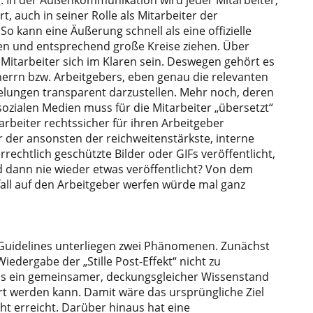
g. In der Außenkommunikation wird jeder Mitarbeiter,
t, auch in seiner Rolle als Mitarbeiter der
 kann eine Äußerung schnell als eine offizielle
en und entsprechend große Kreise ziehen. Über
Mitarbeiter sich im Klaren sein. Deswegen gehört es
herrn bzw. Arbeitgebers, eben genau die relevanten
lungen transparent darzustellen. Mehr noch, deren
sozialen Medien muss für die Mitarbeiter „übersetzt“
rbeiter rechtssicher für ihren Arbeitgeber
 der ansonsten der reichweitenstärkste, interne
rechtlich geschützte Bilder oder GIFs veröffentlicht,
dann nie wieder etwas veröffentlicht? Von dem
rfall auf den Arbeitgeber werfen würde mal ganz
e Guidelines unterliegen zwei Phänomenen. Zunächst
iedergabe der „Stille Post-Effekt“ nicht zu
ss ein gemeinsamer, deckungsgleicher Wissenstand
ert werden kann. Damit wäre das ursprüngliche Ziel
ht erreicht. Darüber hinaus hat eine