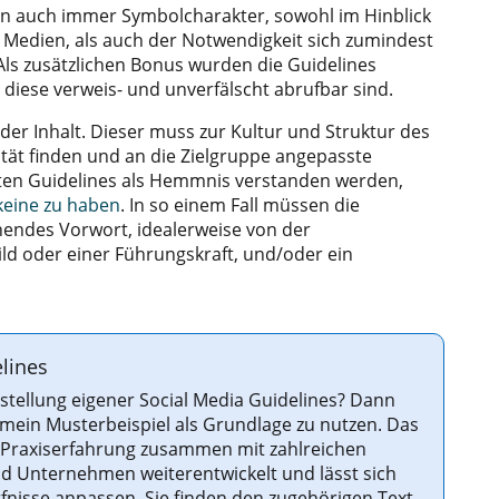
ien auch immer Symbolcharakter, sowohl im Hinblick
 Medien, als auch der Notwendigkeit sich zumindest
Als zusätzlichen Bonus wurden die Guidelines
 diese verweis- und unverfälscht abrufbar sind.
r Inhalt. Dieser muss zur Kultur und Struktur des
tät finden und an die Zielgruppe angepasste
ten Guidelines als Hemmnis verstanden werden,
keine zu haben
. In so einem Fall müssen die
hendes Vorwort, idealerweise von der
ld oder einer Führungskraft, und/oder ein
lines
Erstellung eigener Social Media Guidelines? Dann
n, mein Musterbeispiel als Grundlage zu nutzen. Das
r Praxiserfahrung zusammen mit zahlreichen
d Unternehmen weiterentwickelt und lässt sich
ürfnisse anpassen. Sie finden den zugehörigen Text,