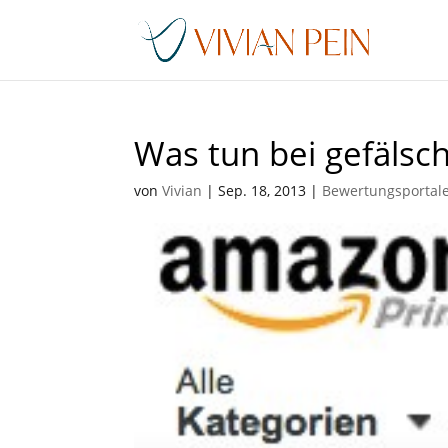
Was tun bei gefäls
von
Vivian
|
Sep. 18, 2013
|
Bewertungsportal