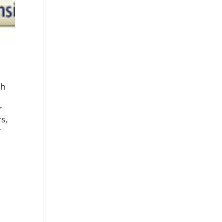
ch
r
rs,
r